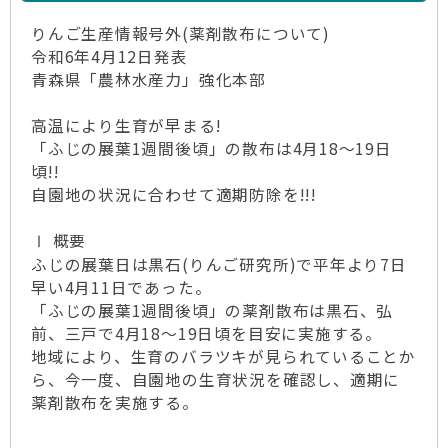
りんご生産情報号外(薬剤散布について)
令和6年4月12日発表
青森県「農林水産力」強化本部
高温により生育が早まる!
「ふじの展葉1週間後頃」の散布は4月18～19日
頃!!
自園地の状況に合わせて適期防除を!!!
Ⅰ 概要
ふじの展葉日は黒石(りんご研究所)で平年より7日
早い4月11日であった。
「ふじの展葉1週間後頃」の薬剤散布は黒石、弘
前、三戸で4月18～19日頃を目安に実施する。
地域により、生育のバラツキが見られていることか
ら、今一度、自園地の生育状況を確認し、適期に
薬剤散布を実施する。