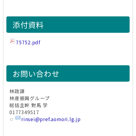
添付資料
75752.pdf
お問い合わせ
林政課
林産振興グループ
総括主幹 對馬 学
0177349517
rinsei@pref.aomori.lg.jp