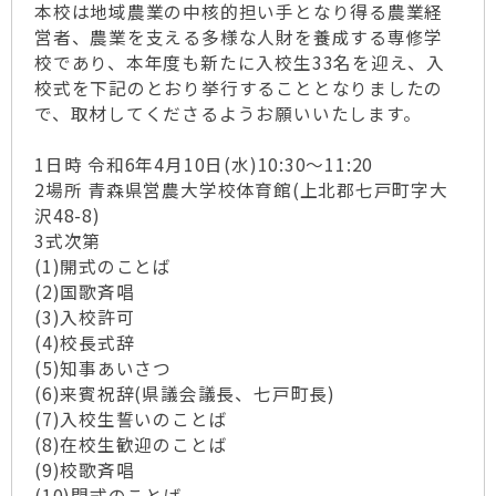
本校は地域農業の中核的担い手となり得る農業経
営者、農業を支える多様な人財を養成する専修学
校であり、本年度も新たに入校生33名を迎え、入
校式を下記のとおり挙行することとなりましたの
で、取材してくださるようお願いいたします。
1日時 令和6年4月10日(水)10:30～11:20
2場所 青森県営農大学校体育館(上北郡七戸町字大
沢48-8)
3式次第
(1)開式のことば
(2)国歌斉唱
(3)入校許可
(4)校長式辞
(5)知事あいさつ
(6)来賓祝辞(県議会議長、七戸町長)
(7)入校生誓いのことば
(8)在校生歓迎のことば
(9)校歌斉唱
(10)閉式のことば