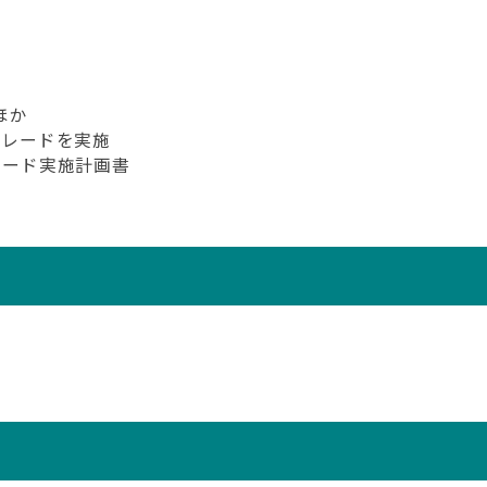
か
ほか
パレードを実施
レード実施計画書