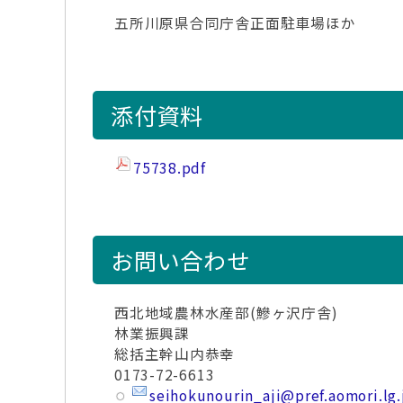
五所川原県合同庁舎正面駐車場ほか
添付資料
75738.pdf
お問い合わせ
西北地域農林水産部(鰺ヶ沢庁舎)
林業振興課
総括主幹山内恭幸
0173-72-6613
seihokunourin_aji@pref.aomori.lg.