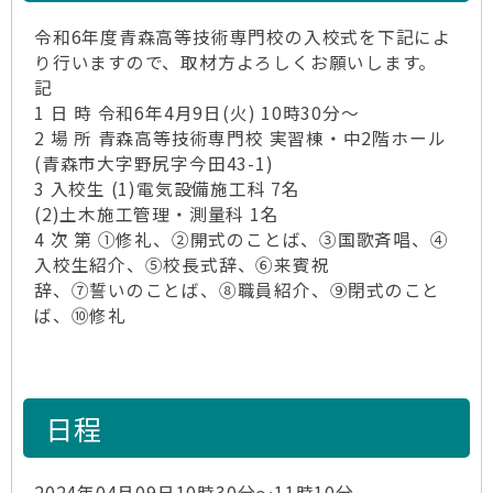
令和6年度青森高等技術専門校の入校式を下記によ
り行いますので、取材方よろしくお願いします。
記
1 日 時 令和6年4月9日(火) 10時30分～
2 場 所 青森高等技術専門校 実習棟・中2階ホール
(青森市大字野尻字今田43-1)
3 入校生 (1)電気設備施工科 7名
(2)土木施工管理・測量科 1名
4 次 第 ①修礼、②開式のことば、③国歌斉唱、④
入校生紹介、⑤校長式辞、⑥来賓祝
辞、⑦誓いのことば、⑧職員紹介、⑨閉式のこと
ば、⑩修礼
日程
2024年04月09日10時30分～11時10分