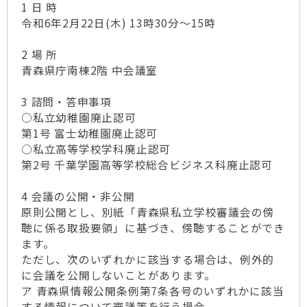
1 日 時
令和6年2月22日(木) 13時30分～15時
2 場 所
青森県庁南棟2階 中会議室
3 諮問・答申事項
○私立幼稚園廃止認可
第1号 富士幼稚園廃止認可
○私立高等学校学科廃止認可
第2号 千葉学園高等学校総合ビジネス科廃止認可
4 会議の公開・非公開
原則公開とし、別紙「青森県私立学校審議会の傍
聴に係る取扱要領」に基づき、傍聴することができ
ます。
ただし、次のいずれかに該当する場合は、例外的
に会議を公開しないことがあります。
ア 青森県情報公開条例第7条各号のいずれかに該当
する情報について審議等を行う場合