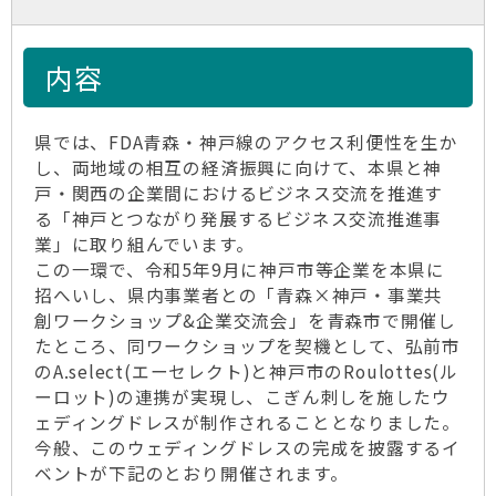
内容
県では、FDA青森・神戸線のアクセス利便性を生か
し、両地域の相互の経済振興に向けて、本県と神
戸・関西の企業間におけるビジネス交流を推進す
る「神戸とつながり発展するビジネス交流推進事
業」に取り組んでいます。
この一環で、令和5年9月に神戸市等企業を本県に
招へいし、県内事業者との「青森×神戸・事業共
創ワークショップ&企業交流会」を青森市で開催し
たところ、同ワークショップを契機として、弘前市
のA.select(エーセレクト)と神戸市のRoulottes(ル
ーロット)の連携が実現し、こぎん刺しを施したウ
ェディングドレスが制作されることとなりました。
今般、このウェディングドレスの完成を披露するイ
ベントが下記のとおり開催されます。