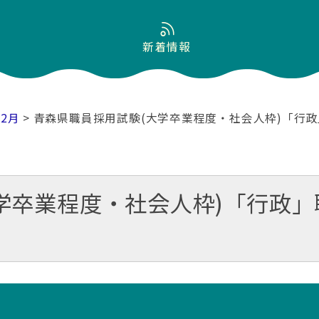
新着情報
02月
> 青森県職員採用試験(大学卒業程度・社会人枠)「行
学卒業程度・社会人枠)「行政」