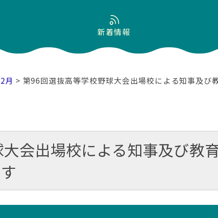
新着情報
02月
> 第96回選抜高等学校野球大会出場校による知事及
球大会出場校による知事及び教
ます