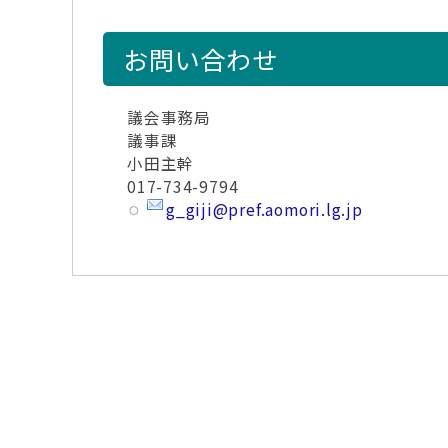
お問い合わせ
議会事務局
議事課
小田主幹
017-734-9794
g_giji@pref.aomori.lg.jp