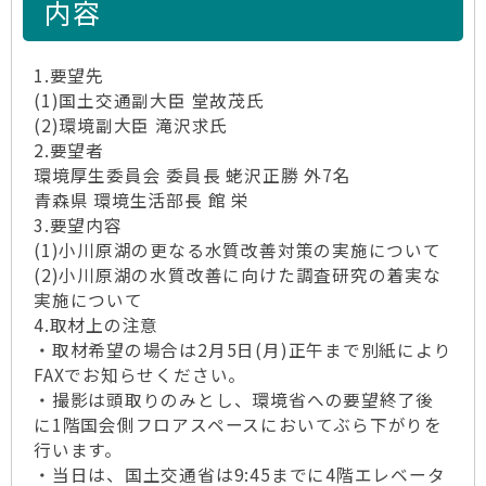
内容
1.要望先
(1)国土交通副大臣 堂故茂氏
(2)環境副大臣 滝沢求氏
2.要望者
環境厚生委員会 委員長 蛯沢正勝 外7名
青森県 環境生活部長 館 栄
3.要望内容
(1)小川原湖の更なる水質改善対策の実施について
(2)小川原湖の水質改善に向けた調査研究の着実な
実施について
4.取材上の注意
・取材希望の場合は2月5日(月)正午まで別紙により
FAXでお知らせください。
・撮影は頭取りのみとし、環境省への要望終了後
に1階国会側フロアスペースにおいてぶら下がりを
行います。
・当日は、国土交通省は9:45までに4階エレベータ