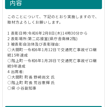
内容
このことについて、下記のとおり実施しますので、
取材方よろしくお願いします。
1 表彰日時:令和6年2月8日(木)14時30分から
2 表彰場所:第二応接室(県庁舎南棟2階)
3 被表彰自治体及び表彰理由:
○大間町…令和6年1月12日で交通死亡事故ゼロ継
続15年達成
○階上町…令和6年1月28日で交通死亡事故ゼロ継
続9年達成
4 出席者:
○大間町 町長 野﨑尚文 氏
○階上町 町長 荒谷憲輝 氏
○県 小谷副知事