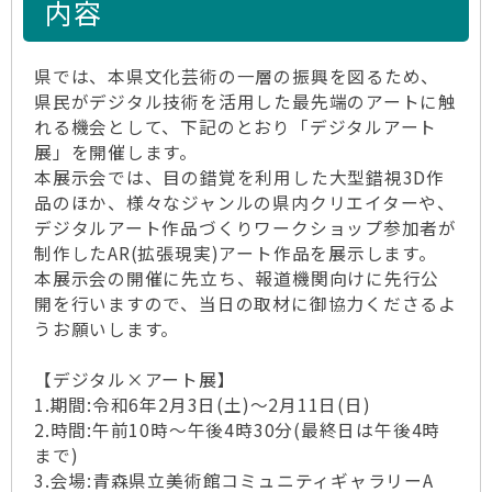
内容
県では、本県文化芸術の一層の振興を図るため、
県民がデジタル技術を活用した最先端のアートに触
れる機会として、下記のとおり「デジタルアート
展」を開催します。
本展示会では、目の錯覚を利用した大型錯視3D作
品のほか、様々なジャンルの県内クリエイターや、
デジタルアート作品づくりワークショップ参加者が
制作したAR(拡張現実)アート作品を展示します。
本展示会の開催に先立ち、報道機関向けに先行公
開を行いますので、当日の取材に御協力くださるよ
うお願いします。
【デジタル×アート展】
1.期間:令和6年2月3日(土)～2月11日(日)
2.時間:午前10時～午後4時30分(最終日は午後4時
まで)
3.会場:青森県立美術館コミュニティギャラリーA