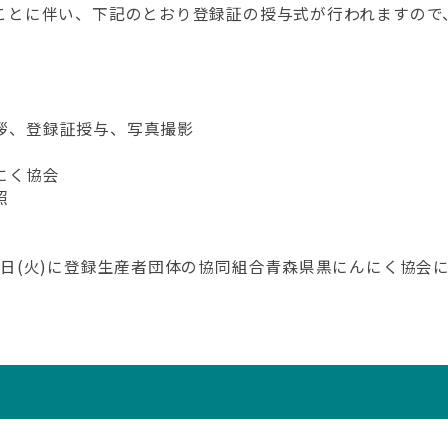
れることに伴い、下記のとおり登録証の授与式が行われますの
挨拶、登録証授与、写真撮影
にく協会
照
月27日(火)に登録生産者団体の協同組合青森県黒にんにく協