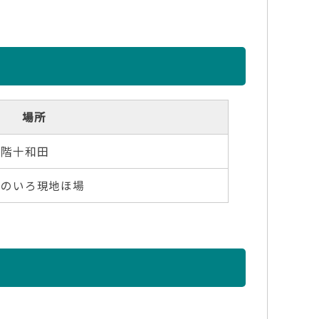
場所
4階十和田
じのいろ現地ほ場