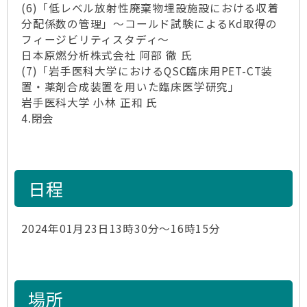
(6)「低レベル放射性廃棄物埋設施設における収着
分配係数の管理」～コールド試験によるKd取得の
フィージビリティスタディ～
日本原燃分析株式会社 阿部 徹 氏
(7)「岩手医科大学におけるQSC臨床用PET-CT装
置・薬剤合成装置を用いた臨床医学研究」
岩手医科大学 小林 正和 氏
4.閉会
日程
2024年01月23日13時30分～16時15分
場所