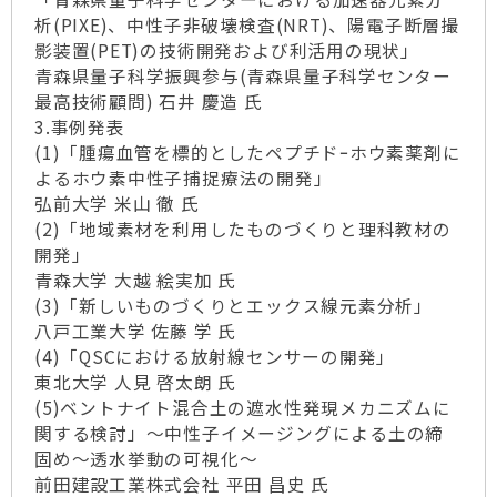
析(PIXE)、中性子非破壊検査(NRT)、陽電子断層撮
影装置(PET)の技術開発および利活用の現状」
青森県量子科学振興参与(青森県量子科学センター
最高技術顧問) 石井 慶造 氏
3.事例発表
(1)「腫瘍血管を標的としたペプチドｰホウ素薬剤に
よるホウ素中性子捕捉療法の開発」
弘前大学 米山 徹 氏
(2)「地域素材を利用したものづくりと理科教材の
開発」
青森大学 大越 絵実加 氏
(3)「新しいものづくりとエックス線元素分析」
八戸工業大学 佐藤 学 氏
(4)「QSCにおける放射線センサーの開発」
東北大学 人見 啓太朗 氏
(5)ベントナイト混合土の遮水性発現メカニズムに
関する検討」～中性子イメージングによる土の締
固め～透水挙動の可視化～
前田建設工業株式会社 平田 昌史 氏