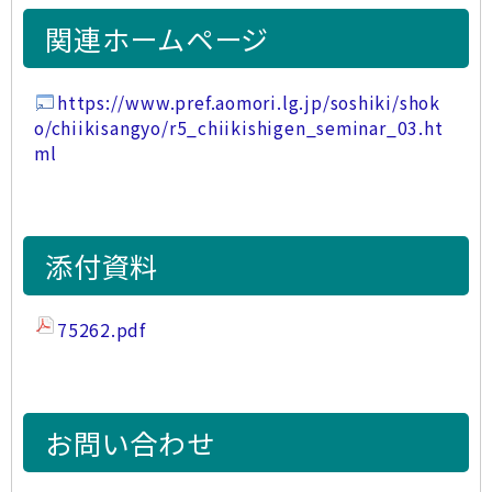
関連ホームページ
https://www.pref.aomori.lg.jp/soshiki/shok
o/chiikisangyo/r5_chiikishigen_seminar_03.ht
ml
添付資料
75262.pdf
お問い合わせ