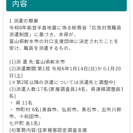
内容
1 派遣の概要
令和6年能登半島地震に係る総務省「応急対策職員
派遣制度」に基づき、本県が、
富山県射水市の対口支援団体に決定されたことを
受け、職員を派遣するもの。
(1)派 遣 先:富山県射水市
(2)派遣期間:第1班 令和6年1月14日(日)から1月20
日(土)
(※第2班以降の派遣については派遣先と調整中)
(3)派遣人数:17名(家屋調査員14名、県連絡調整員3
名)
・ 県 11名
・ 市町村 6名(青森市、弘前市、黒石市、五所川原
市、十和田市、
七戸町 各1名)
(4)業務内容:住家被害認定調査支援