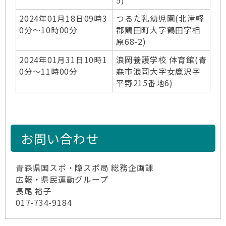
5)
2024年01月18日09時3
つるた乳幼児園(北津軽
0分～10時00分
郡鶴田町大字鶴田字相
原68-2)
2024年01月31日10時1
浪岡養護学校 体育館(青
0分～11時00分
森市浪岡大字女鹿沢字
平野215番地6)
お問い合わせ
青森県国スポ・障スポ局 総務企画課
広報・県民運動グループ
長尾 裕子
017-734-9184