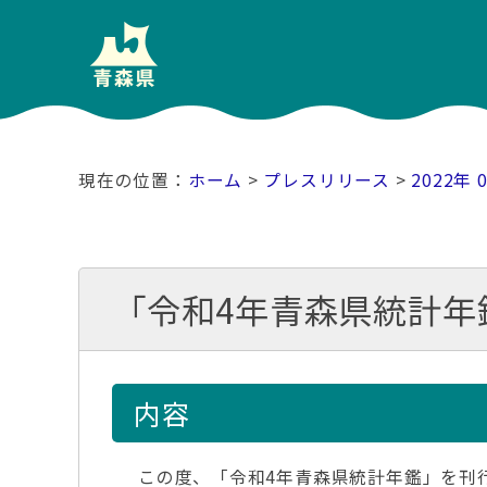
ホーム
>
プレスリリース
>
2022年 
「令和4年青森県統計年
内容
この度、「令和4年青森県統計年鑑」を刊