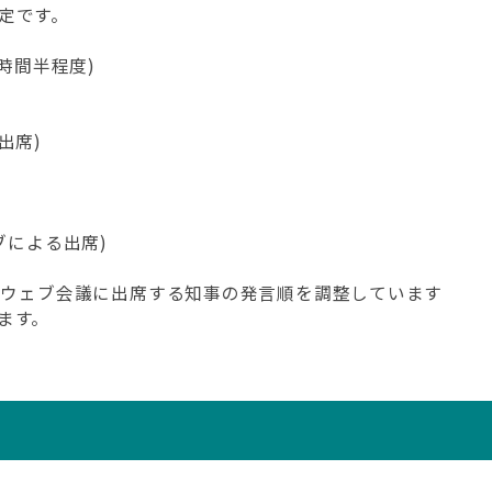
定です。
(3時間半程度)
出席)
ブによる出席)
いてウェブ会議に出席する知事の発言順を調整しています
ます。