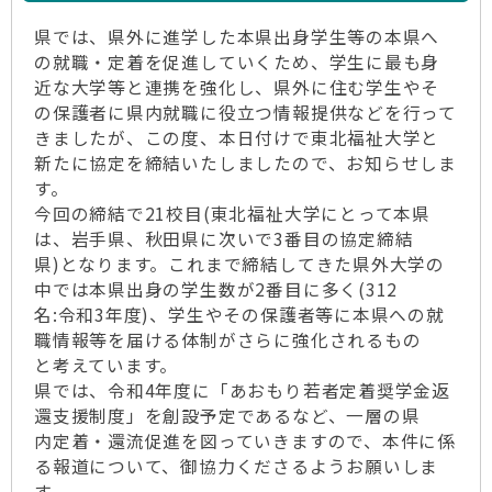
県では、県外に進学した本県出身学生等の本県へ
の就職・定着を促進していくため、学生に最も身
近な大学等と連携を強化し、県外に住む学生やそ
の保護者に県内就職に役立つ情報提供などを行って
きましたが、この度、本日付けで東北福祉大学と
新たに協定を締結いたしましたので、お知らせしま
す。
今回の締結で21校目(東北福祉大学にとって本県
は、岩手県、秋田県に次いで3番目の協定締結
県)となります。これまで締結してきた県外大学の
中では本県出身の学生数が2番目に多く(312
名:令和3年度)、学生やその保護者等に本県への就
職情報等を届ける体制がさらに強化されるもの
と考えています。
県では、令和4年度に「あおもり若者定着奨学金返
還支援制度」を創設予定であるなど、一層の県
内定着・還流促進を図っていきますので、本件に係
る報道について、御協力くださるようお願いしま
す。