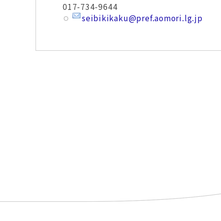
017-734-9644
seibikikaku@pref.aomori.lg.jp