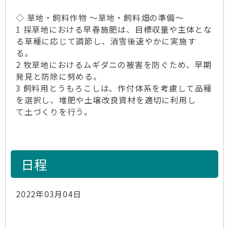
◇ 草地・飼料作物 ～草地・飼料畑の準備～
1 採草地における早春施肥は、目標収量や主体とな
る草種に応じて調節し、消雪後速やかに実施す
る。
2 牧草地におけるムギダニの被害を防ぐため、早期
発見と防除に努める。
3 飼料用とうもろこしは、作付体系を考慮して品種
を選択し、堆肥や土壌改良資材を適切に利用し
て土づくりを行う。
日程
2022年03月04日