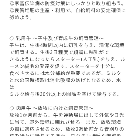
◎家畜伝染病の防疫対策にしっかりと取り組もう。
◎良質堆肥の生産・利用で、自給飼料の安定確保に
努めよう。
◇ 乳用牛 ～子牛及び育成牛の飼育管理～
子牛は、生後4時間以内に初乳を与え、清潔な環境
で飼育する。生後3日程度で順調に哺乳がで
きるようになったらスターター(人工乳)を与え、ル
ーメン絨毛の発達を促す。スターターを十分に
食べさせるには水分補給が重要であるが、ミルク
と水の同時摂取は消化吸収の妨げとなるため、水
は
ミルク給与後30分以上の間隔を空けて給与する。
◇ 肉用牛 ～放牧に向けた飼育管理～
放牧1か月前から、牛を運動場に出して外気や日光
に当て、野外環境に馴れさせる。また、放牧環境
の餌に適応させるため、放牧2週間前から青刈りの
草を徐々に給与するほか、ワクチン接種や削蹄を