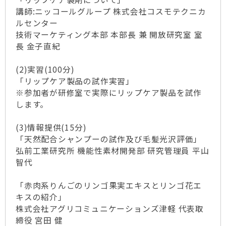
講師:ニッコールグループ 株式会社コスモテクニカ
ルセンター
技術マーケティング本部 本部長 兼 開放研究室 室
長 金子直紀
(2)実習(100分)
「リップケア製品の試作実習」
※参加者が研修室で実際にリップケア製品を試作
します。
(3)情報提供(15分)
「天然配合シャンプーの試作及び毛髪光沢評価」
弘前工業研究所 機能性素材開発部 研究管理員 平山
智代
「赤肉系りんごのリンゴ果実エキスとリンゴ花エ
キスの紹介」
株式会社アグリコミュニケーションズ津軽 代表取
締役 宮田 健