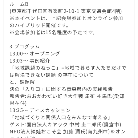
ルームB
(東京都千代田区有楽町2-10-1 東京交通会館4階)
※本イベントは、上記会場参加とオンライン参加
のハイブリッド開催です。
※会場参加者は15名程度の予定です。
3 プログラム
13:00～ オープニング
13:03～ 事例紹介
「地域課題のねっこ」=地域で暮らす人たちだけで
は解決できない課題 の存在について
と、課題解
決の「入り口」に関する青森県内の実践報告
報告者:おおかわだい好き大作戦 周布 祐馬氏(愛知
県在住)
13:35～ ディスカッション
「地域づくりと関係人口をみんなで考える」
ゲスト:面白法人カヤック 中村 圭二郎氏(鎌倉市)
NPO法人頴娃おこそ会 加藤 潤氏(南九州市)※オン