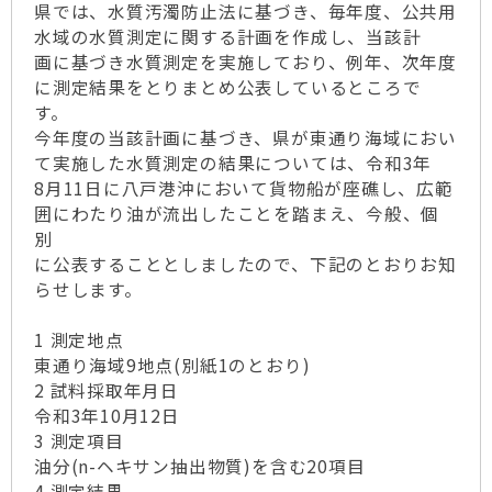
県では、水質汚濁防止法に基づき、毎年度、公共用
水域の水質測定に関する計画を作成し、当該計
画に基づき水質測定を実施しており、例年、次年度
に測定結果をとりまとめ公表しているところで
す。
今年度の当該計画に基づき、県が東通り海域におい
て実施した水質測定の結果については、令和3年
8月11日に八戸港沖において貨物船が座礁し、広範
囲にわたり油が流出したことを踏まえ、今般、個
別
に公表することとしましたので、下記のとおりお知
らせします。
1 測定地点
東通り海域9地点(別紙1のとおり)
2 試料採取年月日
令和3年10月12日
3 測定項目
油分(n-ヘキサン抽出物質)を含む20項目
4 測定結果