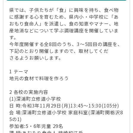
県では、子供たちが「食」に興味を持ち、食べ物
に感謝する心を育むため、県内小・中学校に「あ
おもり食命人」を派遣し、食の知恵やマナー、地
産地消などについて学ぶ調理講座を開催していま
す。
今年度開催する全8回のうち、3～5回目の講座を、
下記のとおり開催しますので、取材してくだ
さるようお願いします。
1 テーマ
地元の食材で料理を作ろう
2 各校の実施内容
(1)深浦町立修道小学校
日 時:令和3年11月29日(月)13:45～15:30(105分)
会 場:深浦町立修道小学校 家庭科室(深浦町関栃沢8
5の1)
参加者:5・6年児童 29名
講 師:あおもり食命人 柿崎和江氏