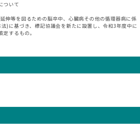
について
の延伸等を図るための脳卒中、心臓病その他の循環器病に係
本法)に基づき、標記協議会を新たに設置し、令和3年度中に
策定するもの。