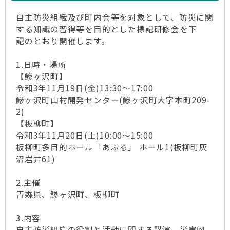
自主防災組織及び町内会等を対象として、防災に関
する知識の習得等を目的とした標記研修会を下
記のとおり開催します。
1.日時・場所
【鰺ヶ沢町】
令和3年11月19日(金)13:30～17:00
鰺ヶ沢町山村開発センター(鰺ヶ沢町大字本町209-
2)
【板柳町】
令和3年11月20日(土)10:00～15:00
板柳町多目的ホール「あぷる」 ホール1(板柳町灰
沼岩井61)
2.主催
青森県、鰺ヶ沢町、板柳町
3.内容
自主防災組織の役割と活動に関する講演、災害図