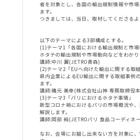
者を対象とし、各国の輸出規制情報や市場
ます。
つきましては、当日、取材してくださるよ
以下のテーマによる3部構成とする。
(1)テーマ1「各国における輸出規制と市
ホタテの輸出規制や市場動向などをわかり
講師:中川 翼(JETRO青森)
(2)テーマ2「EUへ向けた輸出に関する取
県内企業によるEU輸出に関する取組事例
ます。
講師:穐元 美幸(株式会社山神 専務取締役本
(3)テーマ3「パリにおけるホタテ事情」
新型コロナ禍におけるパリの市場概況や、
解説します。
講師:岡部 純(JETROパリ 食品コーディネ
なお、会場にお越し出来ない方を対象に、W