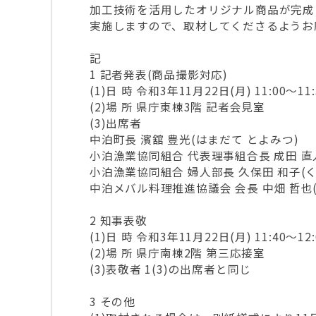
加工技術を活用したオリジナル商品が完成
実施しますので、取材してくださるようお
記
1 記者発表(商品撮影対応)
(1)日 時 令和3年11月22日(月) 11:00～11:
(2)場 所 県庁東棟3階 記者会見室
(3)出席者
中泊町長 濱舘 豊光(はまだて とよみつ)
小泊漁業協同組合 代表理事組合長 成田 直人
小泊漁業協同組合 婦人部長 久保田 和子(く
中泊メバル料理推進協議会 会長 中畑 哲也(
2 知事表敬
(1)日 時 令和3年11月22日(月) 11:40～12:
(2)場 所 県庁南棟2階 第三応接室
(3)表敬者 1(3)の出席者と同じ
3 その他