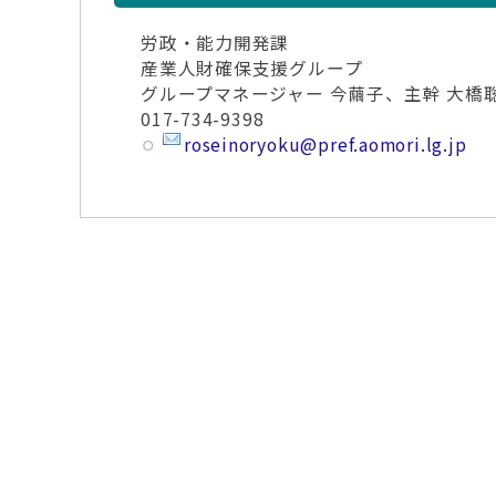
労政・能力開発課
産業人財確保支援グループ
グループマネージャー 今繭子、主幹 大橋
017-734-9398
roseinoryoku@pref.aomori.lg.jp