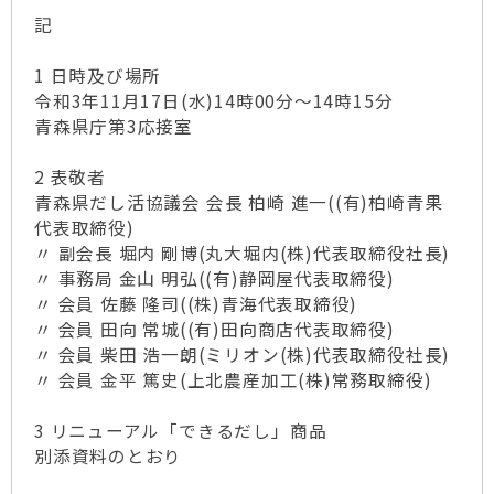
記
1 日時及び場所
令和3年11月17日(水)14時00分～14時15分
青森県庁第3応接室
2 表敬者
青森県だし活協議会 会長 柏崎 進一((有)柏崎青果
代表取締役)
〃 副会長 堀内 剛博(丸大堀内(株)代表取締役社長)
〃 事務局 金山 明弘((有)静岡屋代表取締役)
〃 会員 佐藤 隆司((株)青海代表取締役)
〃 会員 田向 常城((有)田向商店代表取締役)
〃 会員 柴田 浩一朗(ミリオン(株)代表取締役社長)
〃 会員 金平 篤史(上北農産加工(株)常務取締役)
3 リニューアル「できるだし」商品
別添資料のとおり