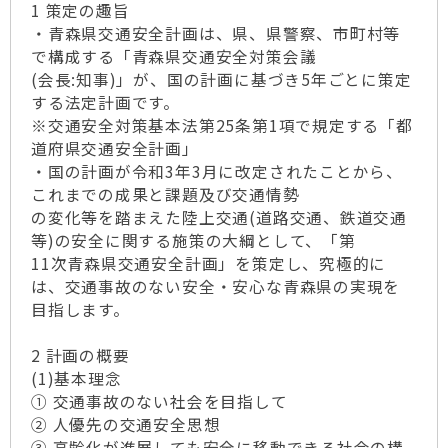
1 策定の趣旨
・青森県交通安全計画は、県、県警察、市町村等
で構成する「青森県交通安全対策会議
(会長:知事)」が、国の計画に基づき5年ごとに策定
する法定計画です。
※交通安全対策基本法第25条第1項で規定する「都
道府県交通安全計画」
・国の計画が令和3年3月に改定されたことから、
これまでの成果と課題及び交通情勢
の変化等を踏まえた陸上交通(道路交通、鉄道交通
等)の安全に関する施策の大綱として、「第
11次青森県交通安全計画」を策定し、究極的に
は、交通事故のない安全・安心な青森県の実現を
目指します。
2 計画の概要
(1)基本理念
① 交通事故のない社会を目指して
② 人優先の交通安全思想
③ 高齢化が進展しても安全に移動できる社会の構