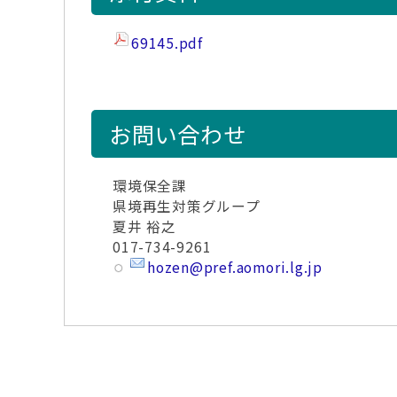
69145.pdf
お問い合わせ
環境保全課
県境再生対策グループ
夏井 裕之
017-734-9261
hozen@pref.aomori.lg.jp