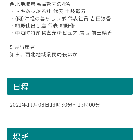
西北地域県民局管内の4名
・トキあっぷる社 代表 土岐彰寿
・(同)津軽の暮らしラボ 代表社員 𠮷田涼香
・網野仕出し店 代表 網野修
・中泊町特産物直売所ピュア 店長 前田晴香
5 県出席者
知事、西北地域県民局長ほか
日程
2021年11月08日13時30分～15時00分
場所