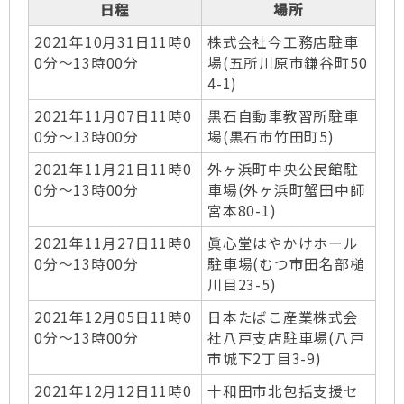
日程
場所
2021年10月31日11時0
株式会社今工務店駐車
0分～13時00分
場(五所川原市鎌谷町50
4-1)
2021年11月07日11時0
黒石自動車教習所駐車
0分～13時00分
場(黒石市竹田町5)
2021年11月21日11時0
外ヶ浜町中央公民館駐
0分～13時00分
車場(外ヶ浜町蟹田中師
宮本80-1)
2021年11月27日11時0
眞心堂はやかけホール
0分～13時00分
駐車場(むつ市田名部槌
川目23-5)
2021年12月05日11時0
日本たばこ産業株式会
0分～13時00分
社八戸支店駐車場(八戸
市城下2丁目3-9)
2021年12月12日11時0
十和田市北包括支援セ