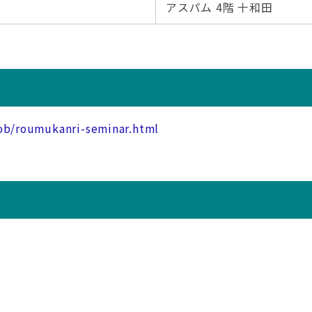
アスパム 4階 十和田
job/roumukanri-seminar.html