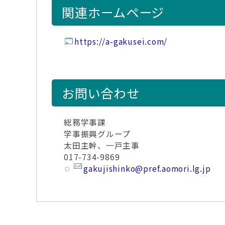
関連ホームページ
https://a-gakusei.com/
お問い合わせ
総務学事課
学事振興グループ
太田主幹、一戸主事
017-734-9869
gakujishinko@pref.aomori.lg.jp