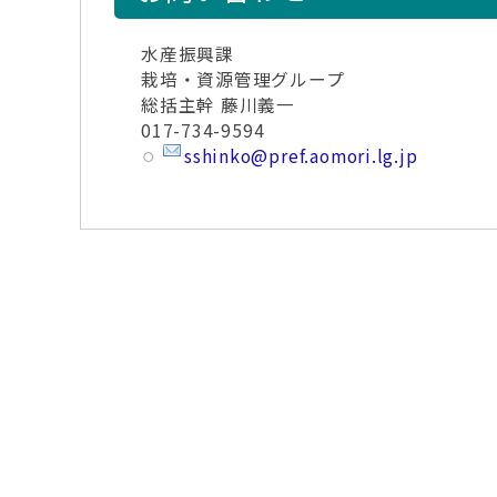
水産振興課
栽培・資源管理グループ
総括主幹 藤川義一
017-734-9594
sshinko@pref.aomori.lg.jp