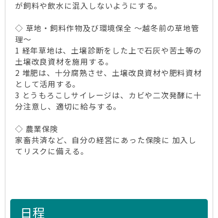
が飼料や飲水に混入しないようにする。
◇ 草地・飼料作物及び環境保全 ～越冬前の草地管
理～
1 経年草地は、土壌診断をした上で石灰や苦土等の
土壌改良資材を施用する。
2 堆肥は、十分腐熟させ、土壌改良資材や肥料資材
として活用する。
3 とうもろこしサイレージは、カビや二次発酵に十
分注意し、適切に給与する。
◇ 農業保険
家畜共済など、自分の経営にあった保険に 加入し
てリスクに備える。
日程