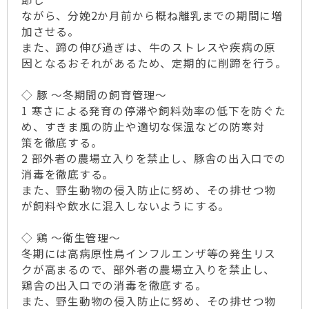
ながら、分娩2か月前から概ね離乳までの期間に増
加させる。
また、蹄の伸び過ぎは、牛のストレスや疾病の原
因となるおそれがあるため、定期的に削蹄を行う。
◇ 豚 ～冬期間の飼育管理～
1 寒さによる発育の停滞や飼料効率の低下を防ぐた
め、すきま風の防止や適切な保温などの防寒対
策を徹底する。
2 部外者の農場立入りを禁止し、豚舎の出入口での
消毒を徹底する。
また、野生動物の侵入防止に努め、その排せつ物
が飼料や飲水に混入しないようにする。
◇ 鶏 ～衛生管理～
冬期には高病原性鳥インフルエンザ等の発生リス
クが高まるので、部外者の農場立入りを禁止し、
鶏舎の出入口での消毒を徹底する。
また、野生動物の侵入防止に努め、その排せつ物