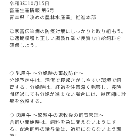
令和3年10月15日
畜産生産情報 第6号
青森県「攻めの農林水産業」推進本部
◎家畜伝染病の防疫対策にしっかりと取り組もう。
◎適期収穫と正しい調製作業で良質な自給飼料を
確保しよう。
◇ 乳用牛 ～分娩時の事故防止～
分娩予定牛は、清潔で寝起きがしやすい環境で飼
育する。分娩時は、経過を注意深く観察し、長時
間経過しても分娩が進まない場合には、獣医師に診
療を依頼する。
◇ 肉用牛 ～繁殖牛の退牧後の飼育管理～
舎飼い開始時は、飼料を急に変えないようにす
る。配合飼料の給与量は、過肥にならないよう調
節し