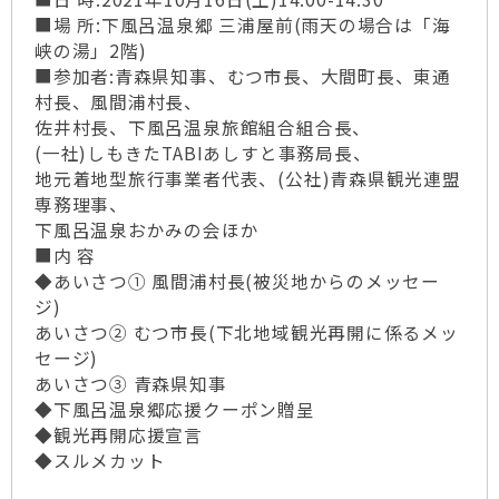
■場 所:下風呂温泉郷 三浦屋前(雨天の場合は「海
峡の湯」2階)
■参加者:青森県知事、むつ市長、大間町長、東通
村長、風間浦村長、
佐井村長、下風呂温泉旅館組合組合長、
(一社)しもきたTABIあしすと事務局長、
地元着地型旅行事業者代表、(公社)青森県観光連盟
専務理事、
下風呂温泉おかみの会ほか
■内 容
◆あいさつ① 風間浦村長(被災地からのメッセー
ジ)
あいさつ② むつ市長(下北地域観光再開に係るメッ
セージ)
あいさつ③ 青森県知事
◆下風呂温泉郷応援クーポン贈呈
◆観光再開応援宣言
◆スルメカット