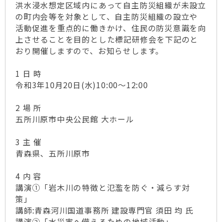
洪水浸水想定区域内にあって自主防災組織が未設立
の町内会等を対象として、自主防災組織の設立や
活動促進を重点的に働きかけ、住民の防災意識を向
上させることを目的とした標記研修会を下記のと
おり開催しますので、お知らせします。
1 日 時
令和3年10月20日(水)10:00～12:00
2 場 所
五所川原市中央公民館 大ホール
3 主 催
青森県、五所川原市
4 内 容
講演①「岩木川の特徴と氾濫を防ぐ・減らす対
策」
講師:青森河川国道事務所 建設専門官 須田 均 氏
講演②「水災害へ備えるための地域活動」