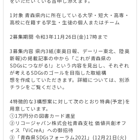
をいただいている旨申し添えます。
1対象 青森県内に所在している大学・短大・高専・
高校に在籍する学生・生徒の個人またはチーム
2募集期間 令和3年11月26日(金)17時まで
3募集内容 県内3紙(東奥日報、デーリー東北、陸奥
新報)の掲載記事の中から「これが青森県の
SDGsにつながる!」という内容を見出し、それぞれ
が考えるSDGsのゴールを目指した取組構
想を作成していただきます。詳細については、別添
チラシをご覧ください。
4特徴的な3構想案に対して次のとおり特典(予定)を
用意しています。
①1万円分の図書カード進呈
②リコージャパン株式会社青森支社 価値共創オフ
ィス「ViCreA」への御招待
③「青森県SDGsフォーラム2021」(12月21日(火)