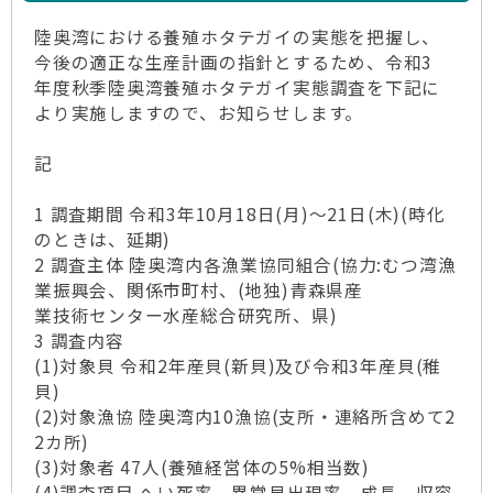
陸奥湾における養殖ホタテガイの実態を把握し、
今後の適正な生産計画の指針とするため、令和3
年度秋季陸奥湾養殖ホタテガイ実態調査を下記に
より実施しますので、お知らせします。
記
1 調査期間 令和3年10月18日(月)～21日(木)(時化
のときは、延期)
2 調査主体 陸奥湾内各漁業協同組合(協力:むつ湾漁
業振興会、関係市町村、(地独)青森県産
業技術センター水産総合研究所、県)
3 調査内容
(1)対象貝 令和2年産貝(新貝)及び令和3年産貝(稚
貝)
(2)対象漁協 陸奥湾内10漁協(支所・連絡所含めて2
2カ所)
(3)対象者 47人(養殖経営体の5%相当数)
(4)調査項目 へい死率、異常貝出現率、成長、収容