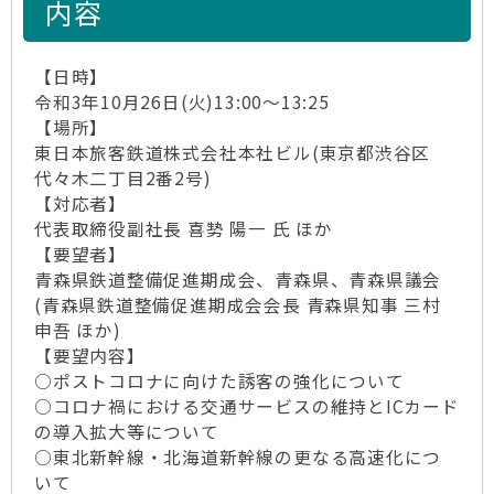
内容
【日時】
令和3年10月26日(火)13:00～13:25
【場所】
東日本旅客鉄道株式会社本社ビル(東京都渋谷区
代々木二丁目2番2号)
【対応者】
代表取締役副社長 喜㔟 陽一 氏 ほか
【要望者】
青森県鉄道整備促進期成会、青森県、青森県議会
(青森県鉄道整備促進期成会会長 青森県知事 三村
申吾 ほか)
【要望内容】
○ポストコロナに向けた誘客の強化について
○コロナ禍における交通サービスの維持とICカード
の導入拡大等について
○東北新幹線・北海道新幹線の更なる高速化につ
いて