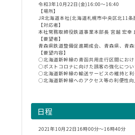
令和3年10月22日(金)16:00～16:40
【場所】
JR北海道本社(北海道札幌市中央区北11条西1
【対応者】
本社常務取締役鉄道事業本部長 宮越 宏幸 
【要望者】
青森県鉄道整備促進期成会、青森県、青森県
【要望内容】
○北海道新幹線の青函共用走行区間におけ
○ポストコロナに向けた誘客の強化につい
○北海道新幹線の輸送サービスの維持と利
○北海道新幹線へのアクセス等の利便性向
日程
2021年10月22日16時00分～16時40分