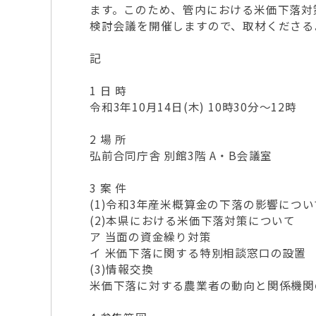
ます。このため、管内における米価下落対
検討会議を開催しますので、取材くださる
記
1 日 時
令和3年10月14日(木) 10時30分～12時
2 場 所
弘前合同庁舎 別館3階 A・B会議室
3 案 件
(1)令和3年産米概算金の下落の影響につい
(2)本県における米価下落対策について
ア 当面の資金繰り対策
イ 米価下落に関する特別相談窓口の設置
(3)情報交換
米価下落に対する農業者の動向と関係機関