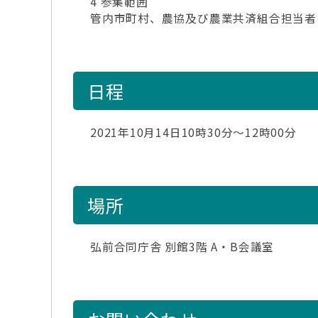
4 参集範囲
管内市町村、農協及び農業共済組合担当者
日程
2021年10月14日10時30分～12時00分
場所
弘前合同庁舎 別館3階 A・B会議室