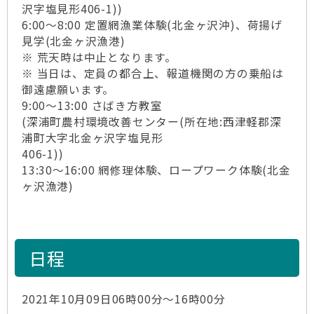
沢字塩見形406-1))
6:00～8:00 定置網漁業体験(北金ヶ沢沖)、荷揚げ
見学(北金ヶ沢漁港)
※ 荒天時は中止となります。
※ 当日は、定員の都合上、報道機関の方の乗船は
御遠慮願います。
9:00～13:00 さばき方教室
(深浦町農村環境改善センター(所在地:西津軽郡深
浦町大字北金ヶ沢字塩見形
406-1))
13:30～16:00 網修理体験、ロープワーク体験(北金
ヶ沢漁港)
日程
2021年10月09日06時00分～16時00分