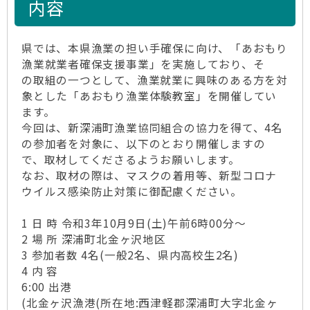
内容
県では、本県漁業の担い手確保に向け、「あおもり
漁業就業者確保支援事業」を実施しており、そ
の取組の一つとして、漁業就業に興味のある方を対
象とした「あおもり漁業体験教室」を開催してい
ます。
今回は、新深浦町漁業協同組合の協力を得て、4名
の参加者を対象に、以下のとおり開催しますの
で、取材してくださるようお願いします。
なお、取材の際は、マスクの着用等、新型コロナ
ウイルス感染防止対策に御配慮ください。
1 日 時 令和3年10月9日(土)午前6時00分～
2 場 所 深浦町北金ヶ沢地区
3 参加者数 4名(一般2名、県内高校生2名)
4 内 容
6:00 出港
(北金ヶ沢漁港(所在地:西津軽郡深浦町大字北金ヶ